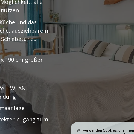
Möglichkeit, alle
BUCHEN
 nutzen.
RE STUDIOS
UNSERE WOHN
 Küche und das
che, ausziehbarem
d Schiebetür zu
 x 190 cm großen
fe – WLAN-
indung
imaanlage
rekter Zugang zum
en
Wir verwenden Cookies, um Ihnen 