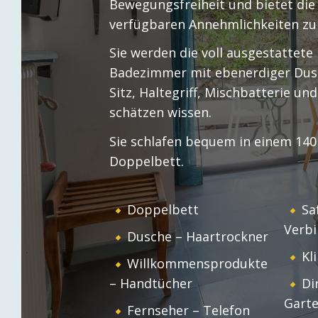
Bewegungsfreiheit und bietet die 
Duchesse! Wir haben jedes Jahr von
verfügbaren Annehmlichkeiten zu
UNSER HOTEL
UNSE
Mitte Februar bis Mitte November
geöffnet und freuen uns auf Sie!
Sie werden die voll ausgestattete
Badezimmer mit ebenerdiger Dus
Sitz, Haltegriff, Mischbatterie un
schätzen wissen.
Sie schlafen bequem in einem 140
Doppelbett.
Doppelbett
Sa
Verb
Dusche – Haartrockner
Kl
Willkommensprodukte
– Handtücher
Di
Gart
Fernseher – Telefon