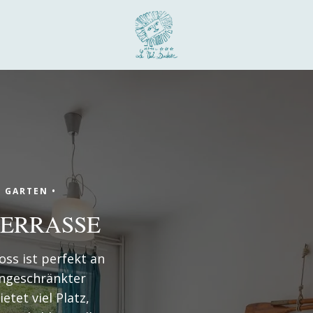
Ankunft
 GARTEN •
Ankunft
TERRASSE
ss ist perfekt an
ingeschränkter
etet viel Platz,