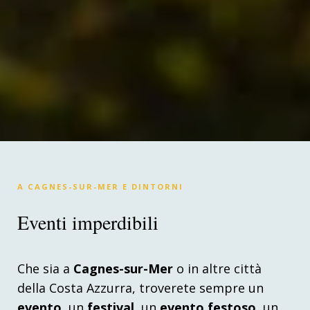
A CAGNES-SUR-MER E DINTORNI
Eventi imperdibili
Che sia a
Cagnes-sur-Mer
o in altre città
della Costa Azzurra, troverete sempre un
evento
, un
festival
, un
evento festoso
, un