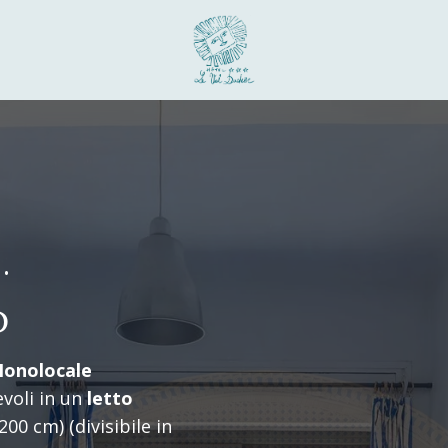
Arrivo
 •
Arrivo
D
onolocale
evoli in un
letto
00 cm) (divisibile in