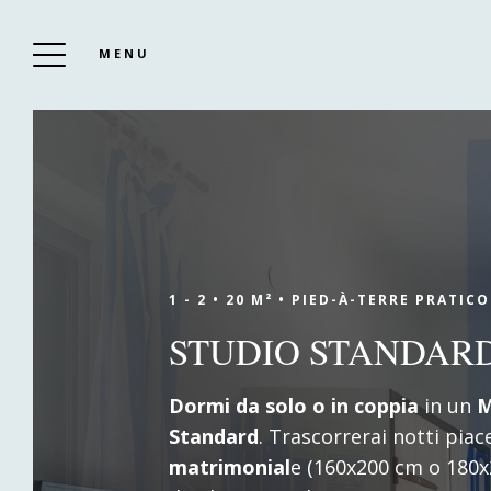
MENU
HOTEL LE VAL DUCHESSE
Per Prenotare
1 - 2 •
20 M² •
PIED-À-TERRE PRATICO
STUDIO STANDAR
Senza ulteriori indugi, inizia subito a
Dormi da solo o in coppia
in un
M
pianificare il tuo soggiorno nel nostro
Standard
. Trascorrerai notti piac
hotel a Cagnes-sur-Mer, l'Hôtel Le Val
matrimonial
e (160x200 cm o 180x2
Duchesse! Siamo aperti ogni anno da