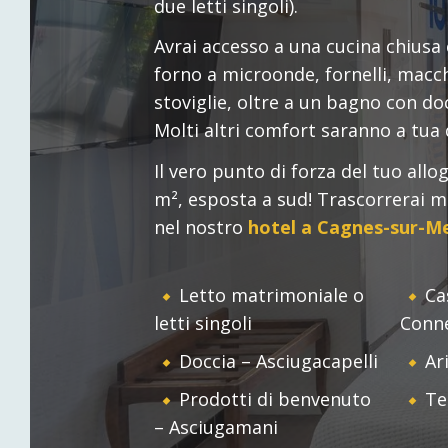
due letti singoli).
metà febbraio a metà novembre e non
IL NOSTRO HOTEL
I NO
vediamo l'ora di darvi il benvenuto!
Avrai accesso a una cucina chiusa 
forno a microonde, fornelli, macchi
stoviglie, oltre a un bagno con doc
Molti altri comfort saranno a tua 
Il vero punto di forza del tuo allog
m², esposta a sud! Trascorrerai 
nel nostro
hotel a Cagnes-sur-M
Letto matrimoniale o
Ca
letti singoli
Conne
Doccia – Asciugacapelli
Ar
Prodotti di benvenuto
Te
– Asciugamani