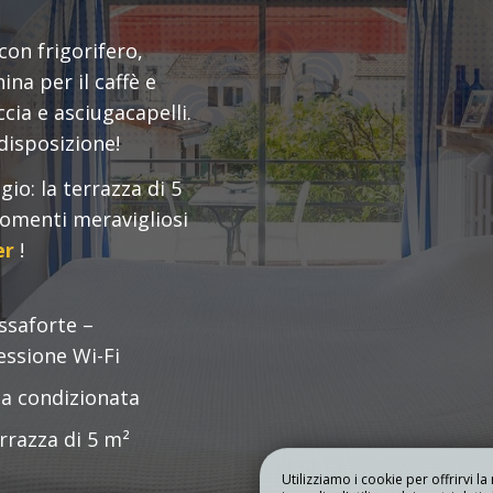
LIBRO
I NOSTRI
STRI STUDI
APPARTAMENTI
con frigorifero,
na per il caffè e
cia e asciugacapelli.
disposizione!
gio: la terrazza di 5
momenti meravigliosi
er
!
ssaforte –
ssione Wi-Fi
ia condizionata
rrazza di 5 m²
Utilizziamo i cookie per offrirvi l