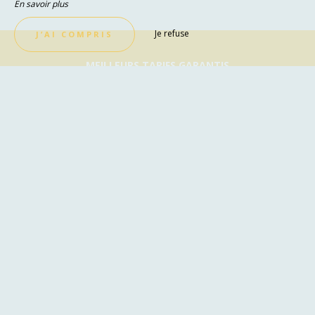
En savoir plus
Je refuse
J’AI COMPRIS
MEILLEURS TARIFS GARANTIS
Réservez Dès Maintenant !
Avec la réservation en direct, par téléphone ou
via notre site internet, vous êtes sûr d’obtenir
votre séjour au meilleur prix !
Réservez vos vacances dans notre hôtel à
Cagnes-sur-Mer !